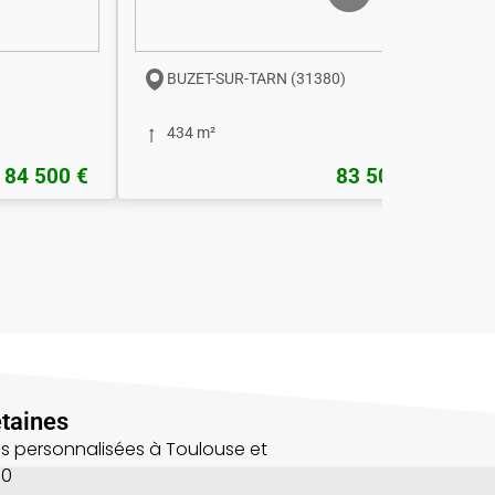
BUZET-SUR-TARN (31380)
434 m²
84 500 €
83 500 €
taines
s personnalisées à Toulouse et
00