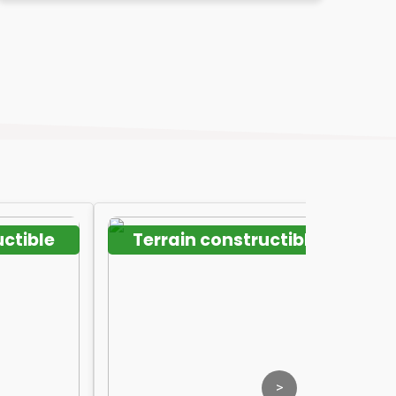
uctible
Terrain constructible
>