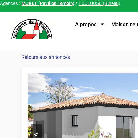
Agences :
MURET (Pavillon Témoin)
/
TOULOUSE (Bureau)
A propos
Maison neu
Retours aux annonces
<