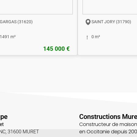
GARGAS (31620)
SAINT JORY (31790)
1491 m²
0 m²
145 000 €
upe
Constructions Mure
Constructeur de maison
et
en Occitanie depuis 20
UNC, 31600 MURET