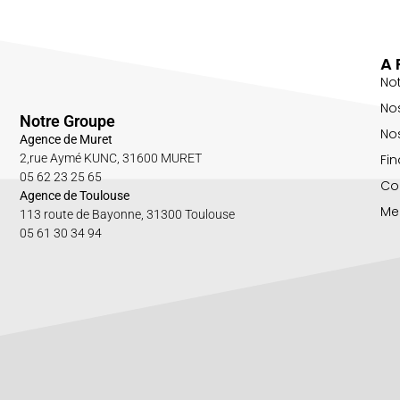
A 
No
No
Notre Groupe
Nos
Agence de Muret
Fin
2,rue Aymé KUNC, 31600 MURET
05 62 23 25 65
Co
Agence de Toulouse
Me
113 route de Bayonne, 31300 Toulouse
05 61 30 34 94