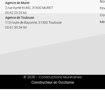
Nos
Agence de Muret
Fin
2,rue Aymé KUNC, 31600 MURET
05 62 23 25 65
Co
Agence de Toulouse
Me
113 route de Bayonne, 31300 Toulouse
05 61 30 34 94
© 2026 - Constructions Muretaines
Constructeur en Occitanie