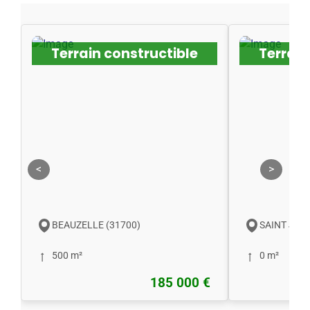
Terrain constructible
Terrain
<
>
BEAUZELLE (31700)
SAINT JORY
500 m²
0 m²
185 000 €