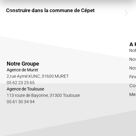
Construire dans la commune de Cépet
A 
No
No
Notre Groupe
Nos
Agence de Muret
Fin
2,rue Aymé KUNC, 31600 MURET
05 62 23 25 65
Co
Agence de Toulouse
Me
113 route de Bayonne, 31300 Toulouse
05 61 30 34 94