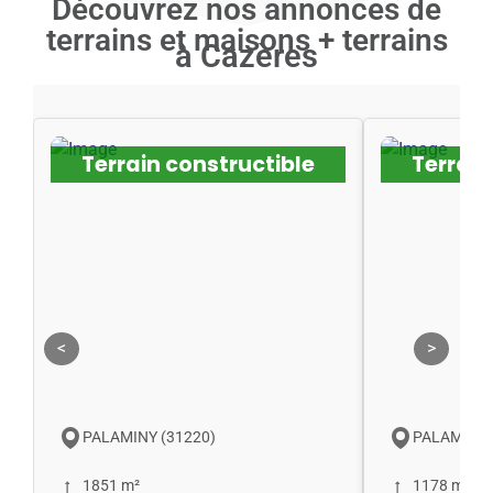
Découvrez nos annonces de
terrains et maisons + terrains
à Cazères
Terrain constructible
Terrain
<
>
PALAMINY (31220)
PALAMINY 
1851 m²
1178 m²